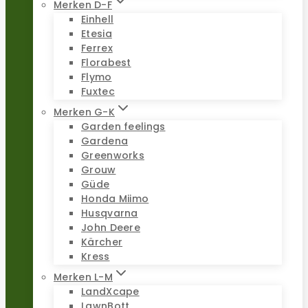
Merken D-F
Einhell
Etesia
Ferrex
Florabest
Flymo
Fuxtec
Merken G-K
Garden feelings
Gardena
Greenworks
Grouw
Güde
Honda Miimo
Husqvarna
John Deere
Kärcher
Kress
Merken L-M
LandXcape
LawnBott