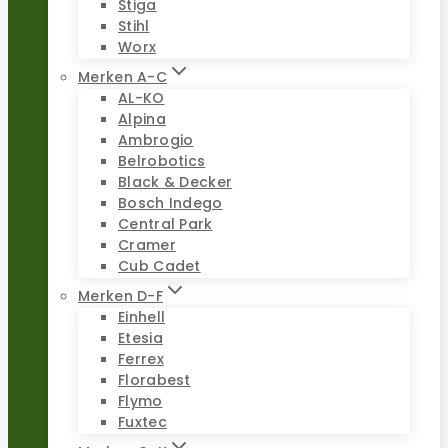
Stiga
Stihl
Worx
Merken A-C
AL-KO
Alpina
Ambrogio
Belrobotics
Black & Decker
Bosch Indego
Central Park
Cramer
Cub Cadet
Merken D-F
Einhell
Etesia
Ferrex
Florabest
Flymo
Fuxtec