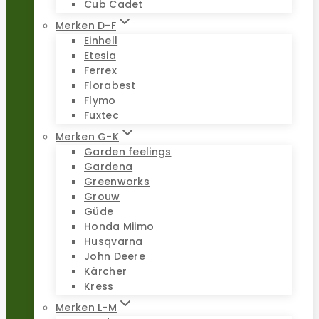
Cub Cadet
Merken D-F
Einhell
Etesia
Ferrex
Florabest
Flymo
Fuxtec
Merken G-K
Garden feelings
Gardena
Greenworks
Grouw
Güde
Honda Miimo
Husqvarna
John Deere
Kärcher
Kress
Merken L-M