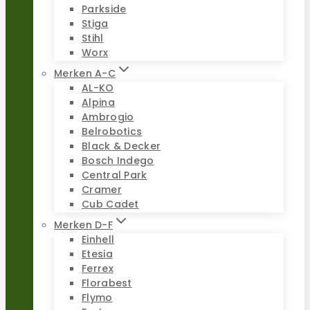
Parkside
Stiga
Stihl
Worx
Merken A-C
AL-KO
Alpina
Ambrogio
Belrobotics
Black & Decker
Bosch Indego
Central Park
Cramer
Cub Cadet
Merken D-F
Einhell
Etesia
Ferrex
Florabest
Flymo