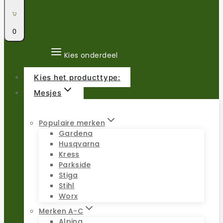
0
Kies onderdeel
Kies het producttype:
Mesjes
Populaire merken
Gardena
Husqvarna
Kress
Parkside
Stiga
Stihl
Worx
Merken A-C
Alpina