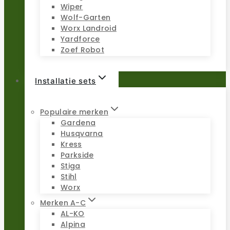
Wiper
Wolf-Garten
Worx Landroid
Yardforce
Zoef Robot
Installatie sets
Populaire merken
Gardena
Husqvarna
Kress
Parkside
Stiga
Stihl
Worx
Merken A-C
AL-KO
Alpina