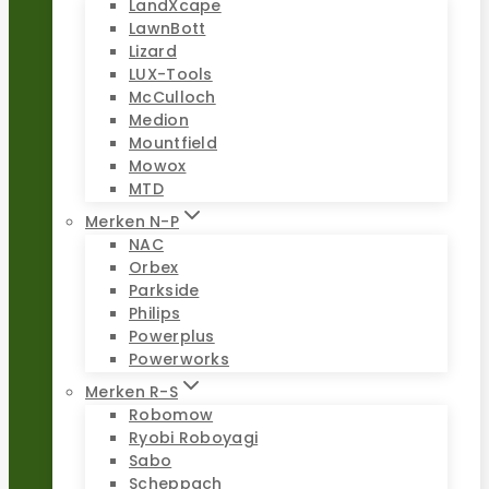
LandXcape
LawnBott
Lizard
LUX-Tools
McCulloch
Medion
Mountfield
Mowox
MTD
Merken N-P
NAC
Orbex
Parkside
Philips
Powerplus
Powerworks
Merken R-S
Robomow
Ryobi Roboyagi
Sabo
Scheppach