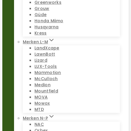
Greenworks
Grouw
Güde
Honda Miimo
Husqvarna
Kress
Merken L-M
LandXcape
LawnBott
Lizard
LUX-Tools
Mammotion
McCulloch
Medion
Mountfield
MOVA
Mowox
MTD
Merken N-P
NAC
Orbex