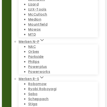
Lizard
LUX-Tools
McCulloch
Medion
Mountfield
Mowox
MTD
Merken N-P
NAC
Orbex
Parkside
Philips
Powerplus
Powerworks
Merken R-S
Robomow
Ryobi Roboyagi
Sabo
Scheppach
Stiga