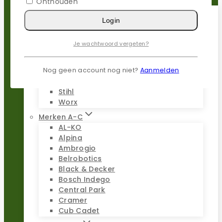
Onthouden
Login
Populaire merken
Gardena
Je wachtwoord vergeten?
Husqvarna
Kress
Nog geen account nog niet?
Aanmelden
Parkside
Stiga
Stihl
Worx
Merken A-C
AL-KO
Alpina
Ambrogio
Belrobotics
Black & Decker
Bosch Indego
Central Park
Cramer
Cub Cadet