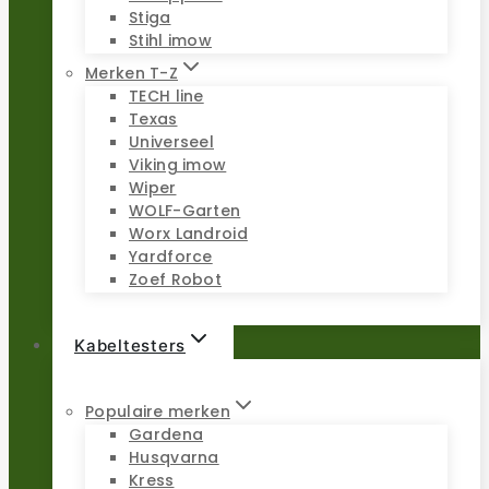
Stiga
Stihl imow
Merken T-Z
TECH line
Texas
Universeel
Viking imow
Wiper
WOLF-Garten
Worx Landroid
Yardforce
Zoef Robot
Kabeltesters
Populaire merken
Gardena
Husqvarna
Kress