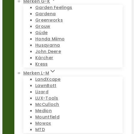
Merken G-K
Garden Feelings
Gardena
Greenworks
Grouw
Güde
Honda Miimo
Husqvarna
John Deere
Kärcher
Kress
Merken L-M
LandXcape
LawnBott
Lizard
LUX-Tools
McCulloch
Medion
Mountfield
Mowox
MTD