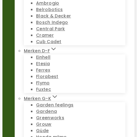
Ambrogio
Belrobotics
Black & Decker
Bosch Indego
Central Park
Cramer
Cub Cadet
Merken D-F
Einhell
Etesia
Ferrex
Florabest
Flymo
Fuxtec
Merken G-K
Garden feelings
Gardena
Greenworks
Grouw
Güde