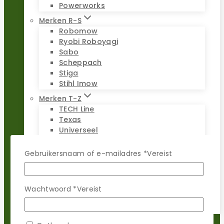
Powerworks
Merken R-S
Robomow
Ryobi Roboyagi
Sabo
Scheppach
Stiga
Stihl Imow
Merken T-Z
TECH Line
Texas
Universeel
Viking Imow
Wiper
Gebruikersnaam of e-mailadres
*
Vereist
WOLF-Garten
Worx Landroid
Yardforce
Wachtwoord
*
Vereist
Zoef Robot
Reparatie sets