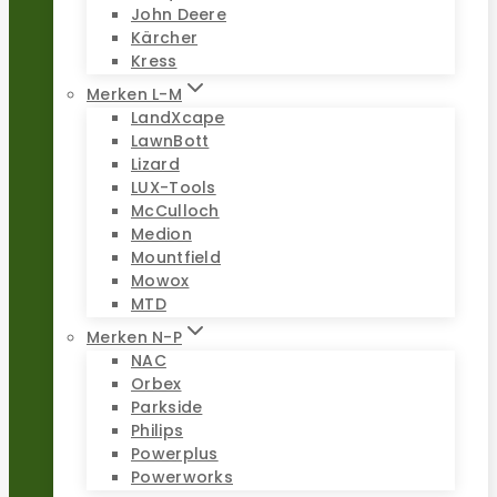
John Deere
Kärcher
Kress
Merken L-M
LandXcape
LawnBott
Lizard
LUX-Tools
McCulloch
Medion
Mountfield
Mowox
MTD
Merken N-P
NAC
Orbex
Parkside
Philips
Powerplus
Powerworks