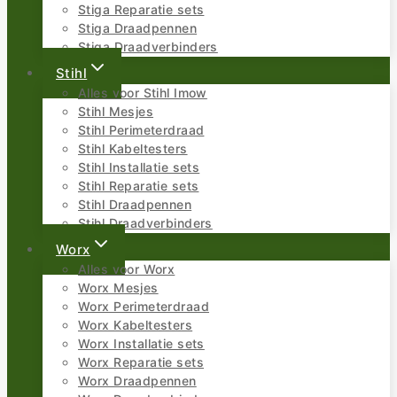
Stiga Reparatie sets
Stiga Draadpennen
Stiga Draadverbinders
Stihl
Alles voor Stihl Imow
Stihl Mesjes
Stihl Perimeterdraad
Stihl Kabeltesters
Stihl Installatie sets
Stihl Reparatie sets
Stihl Draadpennen
Stihl Draadverbinders
Worx
Alles voor Worx
Worx Mesjes
Worx Perimeterdraad
Worx Kabeltesters
Worx Installatie sets
Worx Reparatie sets
Worx Draadpennen