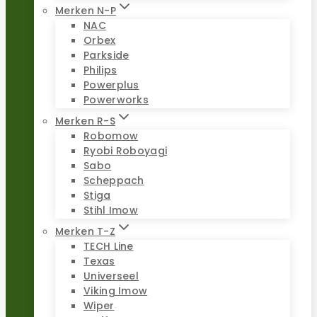
Merken N-P
NAC
Orbex
Parkside
Philips
Powerplus
Powerworks
Merken R-S
Robomow
Ryobi Roboyagi
Sabo
Scheppach
Stiga
Stihl Imow
Merken T-Z
TECH Line
Texas
Universeel
Viking Imow
Wiper