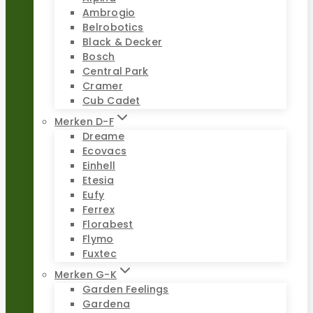
Ambrogio
Belrobotics
Black & Decker
Bosch
Central Park
Cramer
Cub Cadet
Merken D-F
Dreame
Ecovacs
Einhell
Etesia
Eufy
Ferrex
Florabest
Flymo
Fuxtec
Merken G-K
Garden Feelings
Gardena