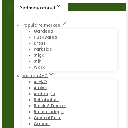
Perimeterdraad
Populaire merken
Gardena
Husqvarna
Kress
Parkside
Stiga
Stihl
Worx
Merken A-C
AL-KO
Alpina
Ambrogio
Belrobotics
Black & Decker
Bosch Indego
Central Park
Cramer