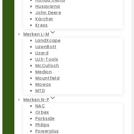
Honda miimo
Husqvarna
John Deere
Kärcher
Kress
Merken L-M
LandXcape
LawnBott
Lizard
LUX-Tools
McCulloch
Medion
Mountfield
Mowox
MTD
Merken N-P
NAC
Orbex
Parkside
Philips
Powerplus