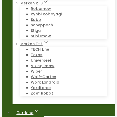
Merken R-S
Robomow
Ryobi Roboyagi
Sabo
Scheppach
Stiga
Stihl Imow
Merken T-Z
TECH Line
Texas
Universeel
Viking Imow
Wiper
Wolf-Garten
Worx Landroid
Yardforce
Zoef Robot
Gardena