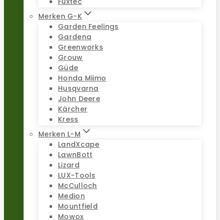
Fuxtec
Merken G-K
Garden Feelings
Gardena
Greenworks
Grouw
Güde
Honda Miimo
Husqvarna
John Deere
Kärcher
Kress
Merken L-M
LandXcape
LawnBott
Lizard
LUX-Tools
McCulloch
Medion
Mountfield
Mowox