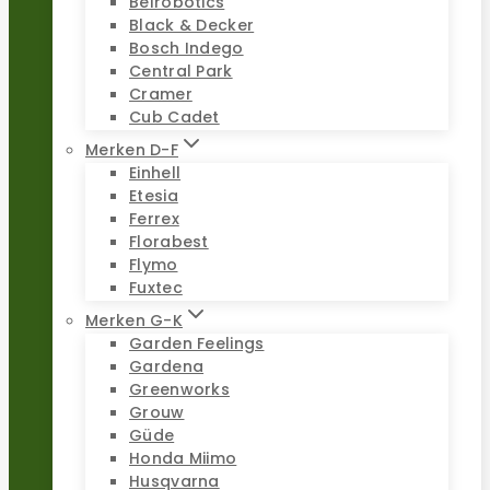
Belrobotics
Black & Decker
Bosch Indego
Central Park
Cramer
Cub Cadet
Merken D-F
Einhell
Etesia
Ferrex
Florabest
Flymo
Fuxtec
Merken G-K
Garden Feelings
Gardena
Greenworks
Grouw
Güde
Honda Miimo
Husqvarna